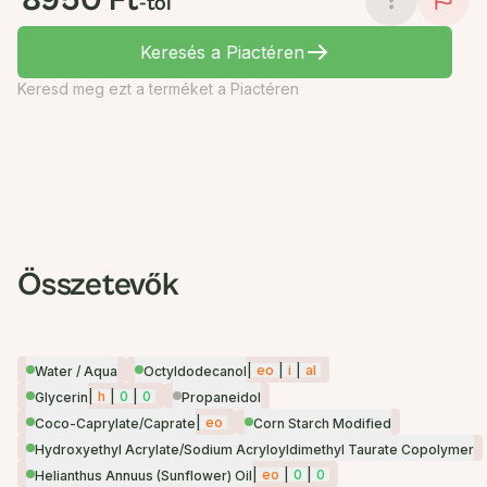
8950 Ft
-tól
Keresés a Piactéren
Keresd meg ezt a terméket a Piactéren
Összetevők
|
eo
|
i
|
al
Water / Aqua
Octyldodecanol
|
h
|
0
|
0
Glycerin
Propaneidol
|
eo
Coco-Caprylate/Caprate
Corn Starch Modified
Hydroxyethyl Acrylate/Sodium Acryloyldimethyl Taurate Copolymer
|
eo
|
0
|
0
Helianthus Annuus (Sunflower) Oil