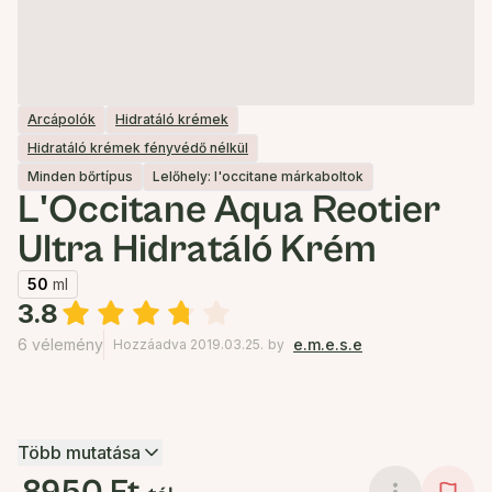
Arcápolók
Hidratáló krémek
Hidratáló krémek fényvédő nélkül
Minden bőrtípus
Lelőhely: l'occitane márkaboltok
L'Occitane Aqua Reotier
Ultra Hidratáló Krém
50
ml
3.8
6 vélemény
e.m.e.s.e
Hozzáadva 2019.03.25.
by
Több mutatása