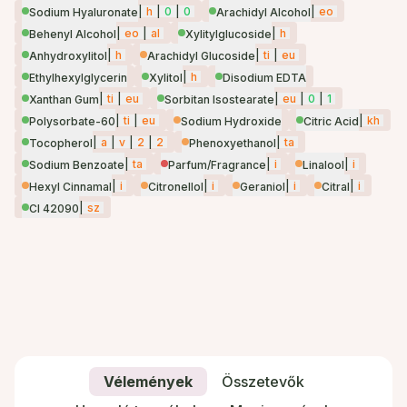
|
h
|
0
|
0
|
eo
Sodium Hyaluronate
Arachidyl Alcohol
|
eo
|
al
|
h
Behenyl Alcohol
Xylitylglucoside
|
h
|
ti
|
eu
Anhydroxylitol
Arachidyl Glucoside
|
h
Ethylhexylglycerin
Xylitol
Disodium EDTA
|
ti
|
eu
|
eu
|
0
|
1
Xanthan Gum
Sorbitan Isostearate
|
ti
|
eu
|
kh
Polysorbate-60
Sodium Hydroxide
Citric Acid
|
a
|
v
|
2
|
2
|
ta
Tocopherol
Phenoxyethanol
|
ta
|
i
|
i
Sodium Benzoate
Parfum/Fragrance
Linalool
|
i
|
i
|
i
|
i
Hexyl Cinnamal
Citronellol
Geraniol
Citral
|
sz
CI 42090
Vélemények
Összetevők