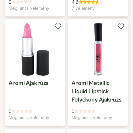
0
4.6
Még nincs vélemény
7 vélemény
Aromi Ajakrúzs
Aromi Metallic
Liquid Lipstick
Folyékony Ajakrúzs
0
0
Még nincs vélemény
Még nincs vélemény