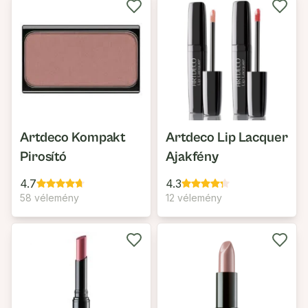
Artdeco Kompakt
Artdeco Lip Lacquer
Pirosító
Ajakfény
4.7
4.3
58 vélemény
12 vélemény