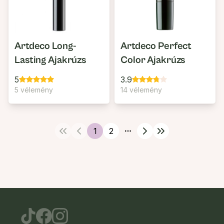
Artdeco Long-
Artdeco Perfect
Lasting Ajakrúzs
Color Ajakrúzs
5
3.9
5 vélemény
14 vélemény
1
2
More pages