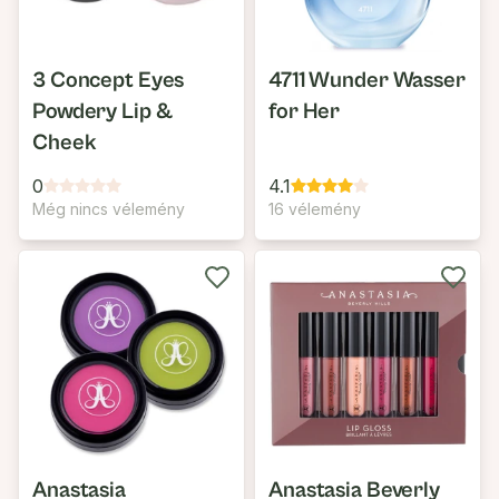
3 Concept Eyes
4711 Wunder Wasser
Powdery Lip &
for Her
Cheek
0
4.1
Még nincs vélemény
16 vélemény
Anastasia
Anastasia Beverly