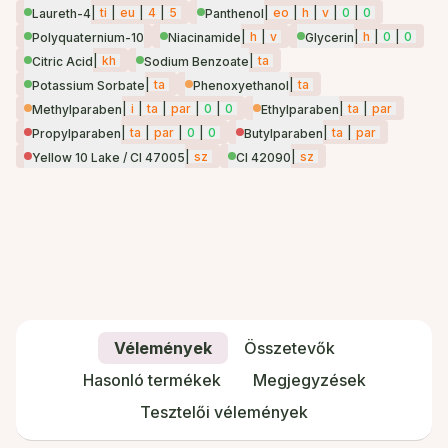
|
ti
|
eu
|
4
|
5
|
eo
|
h
|
v
|
0
|
0
Laureth-4
Panthenol
|
h
|
v
|
h
|
0
|
0
Polyquaternium-10
Niacinamide
Glycerin
|
kh
|
ta
Citric Acid
Sodium Benzoate
|
ta
|
ta
Potassium Sorbate
Phenoxyethanol
|
i
|
ta
|
par
|
0
|
0
|
ta
|
par
Methylparaben
Ethylparaben
|
ta
|
par
|
0
|
0
|
ta
|
par
Propylparaben
Butylparaben
|
sz
|
sz
Yellow 10 Lake / CI 47005
CI 42090
Vélemények
Összetevők
Hasonló termékek
Megjegyzések
Tesztelői vélemények