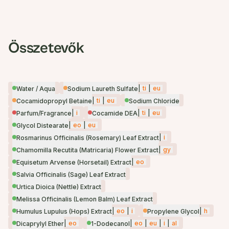
Összetevők
|
ti
|
eu
Water / Aqua
Sodium Laureth Sulfate
|
ti
|
eu
Cocamidopropyl Betaine
Sodium Chloride
|
i
|
ti
|
eu
Parfum/Fragrance
Cocamide DEA
|
eo
|
eu
Glycol Distearate
|
i
Rosmarinus Officinalis (Rosemary) Leaf Extract
|
gy
Chamomilla Recutita (Matricaria) Flower Extract
|
eo
Equisetum Arvense (Horsetail) Extract
Salvia Officinalis (Sage) Leaf Extract
Urtica Dioica (Nettle) Extract
Melissa Officinalis (Lemon Balm) Leaf Extract
|
eo
|
i
|
h
Humulus Lupulus (Hops) Extract
Propylene Glycol
|
eo
|
eo
|
eu
|
i
|
al
Dicaprylyl Ether
1-Dodecanol