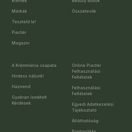
Krémek
Beauty Boxok
Márkák
Összetevők
Teszteld le!
Piactér
Magazin
A Krémmánia csapata
Online Piactér
Felhasználási
Hirdess nálunk!
Feltételek
Házirend
Felhasználási
Feltételek
Gyakran Ismételt
Kérdések
Egyedi Adatkezelési
Tájékoztató
Átláthatóság
Pontgyűjtés