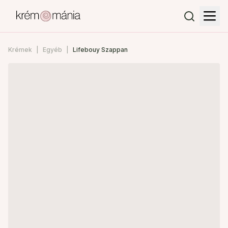
Krémek
Egyéb
Lifebouy Szappan