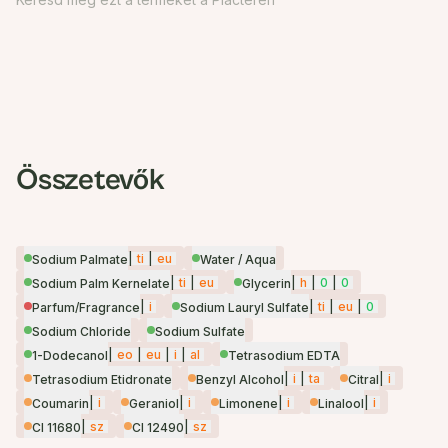
Összetevők
|
ti
|
eu
Sodium Palmate
Water / Aqua
|
ti
|
eu
|
h
|
0
|
0
Sodium Palm Kernelate
Glycerin
|
i
|
ti
|
eu
|
0
Parfum/Fragrance
Sodium Lauryl Sulfate
Sodium Chloride
Sodium Sulfate
|
eo
|
eu
|
i
|
al
1-Dodecanol
Tetrasodium EDTA
|
i
|
ta
|
i
Tetrasodium Etidronate
Benzyl Alcohol
Citral
|
i
|
i
|
i
|
i
Coumarin
Geraniol
Limonene
Linalool
|
sz
|
sz
CI 11680
CI 12490