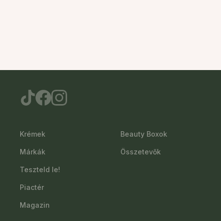
Krémek
Beauty Boxok
Márkák
Összetevők
Teszteld le!
Piactér
Magazin