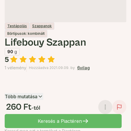
Testápolás
Szappanok
Bőrtípusok: kombinált
Lifebouy Szappan
90
g
5
1 vélemény
6vilag
Hozzáadva 2021.09.09.
by
Több mutatása
260 Ft
-tól
Keresés a Piactéren
Keresd meg ezt a terméket a Piactéren