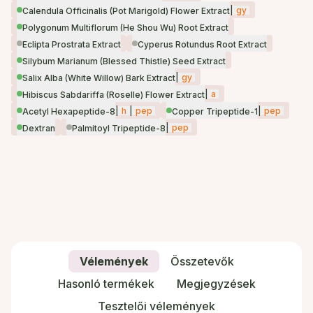
|
gy
Calendula Officinalis (Pot Marigold) Flower Extract
Polygonum Multiflorum (He Shou Wu) Root Extract
Eclipta Prostrata Extract
Cyperus Rotundus Root Extract
Silybum Marianum (Blessed Thistle) Seed Extract
|
gy
Salix Alba (White Willow) Bark Extract
|
a
Hibiscus Sabdariffa (Roselle) Flower Extract
|
h
|
pep
|
pep
Acetyl Hexapeptide-8
Copper Tripeptide-1
|
pep
Dextran
Palmitoyl Tripeptide-8
Vélemények
Összetevők
Hasonló termékek
Megjegyzések
Tesztelői vélemények