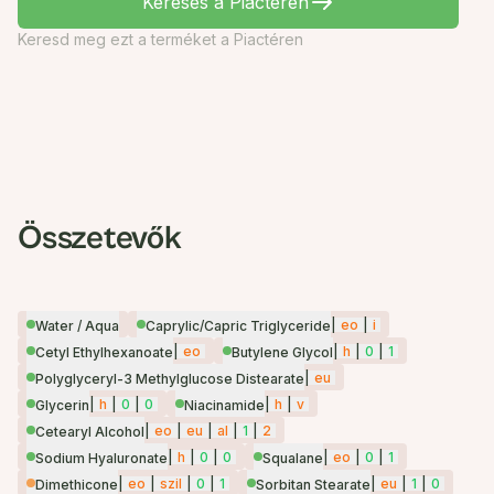
Keresés a Piactéren
Keresd meg ezt a terméket a Piactéren
Összetevők
|
eo
|
i
Water / Aqua
Caprylic/Capric Triglyceride
|
eo
|
h
|
0
|
1
Cetyl Ethylhexanoate
Butylene Glycol
|
eu
Polyglyceryl-3 Methylglucose Distearate
|
h
|
0
|
0
|
h
|
v
Glycerin
Niacinamide
|
eo
|
eu
|
al
|
1
|
2
Cetearyl Alcohol
|
h
|
0
|
0
|
eo
|
0
|
1
Sodium Hyaluronate
Squalane
|
eo
|
szil
|
0
|
1
|
eu
|
1
|
0
Dimethicone
Sorbitan Stearate