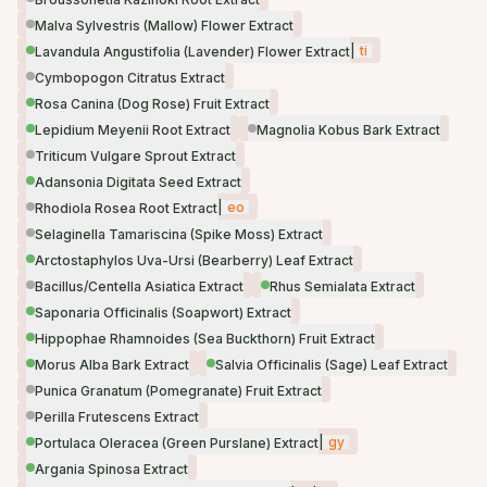
Malva Sylvestris (Mallow) Flower Extract
|
ti
Lavandula Angustifolia (Lavender) Flower Extract
Cymbopogon Citratus Extract
Rosa Canina (Dog Rose) Fruit Extract
Lepidium Meyenii Root Extract
Magnolia Kobus Bark Extract
Triticum Vulgare Sprout Extract
Adansonia Digitata Seed Extract
|
eo
Rhodiola Rosea Root Extract
Selaginella Tamariscina (Spike Moss) Extract
Arctostaphylos Uva-Ursi (Bearberry) Leaf Extract
Bacillus/Centella Asiatica Extract
Rhus Semialata Extract
Saponaria Officinalis (Soapwort) Extract
Hippophae Rhamnoides (Sea Buckthorn) Fruit Extract
Morus Alba Bark Extract
Salvia Officinalis (Sage) Leaf Extract
Punica Granatum (Pomegranate) Fruit Extract
Perilla Frutescens Extract
|
gy
Portulaca Oleracea (Green Purslane) Extract
Argania Spinosa Extract