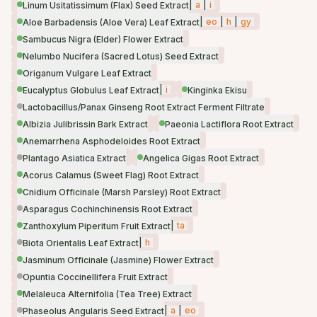
|
a
|
i
Linum Usitatissimum (Flax) Seed Extract
|
eo
|
h
|
gy
Aloe Barbadensis (Aloe Vera) Leaf Extract
Sambucus Nigra (Elder) Flower Extract
Nelumbo Nucifera (Sacred Lotus) Seed Extract
Origanum Vulgare Leaf Extract
|
i
Eucalyptus Globulus Leaf Extract
Kinginka Ekisu
Lactobacillus/Panax Ginseng Root Extract Ferment Filtrate
Albizia Julibrissin Bark Extract
Paeonia Lactiflora Root Extract
Anemarrhena Asphodeloides Root Extract
Plantago Asiatica Extract
Angelica Gigas Root Extract
Acorus Calamus (Sweet Flag) Root Extract
Cnidium Officinale (Marsh Parsley) Root Extract
Asparagus Cochinchinensis Root Extract
|
ta
Zanthoxylum Piperitum Fruit Extract
|
h
Biota Orientalis Leaf Extract
Jasminum Officinale (Jasmine) Flower Extract
Opuntia Coccinellifera Fruit Extract
Melaleuca Alternifolia (Tea Tree) Extract
|
a
|
eo
Phaseolus Angularis Seed Extract