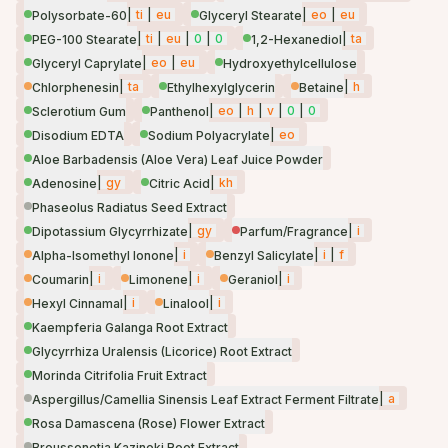
|
ti
|
eu
|
eo
|
eu
Polysorbate-60
Glyceryl Stearate
|
ti
|
eu
|
0
|
0
|
ta
PEG-100 Stearate
1,2-Hexanediol
|
eo
|
eu
Glyceryl Caprylate
Hydroxyethylcellulose
|
ta
|
h
Chlorphenesin
Ethylhexylglycerin
Betaine
|
eo
|
h
|
v
|
0
|
0
Sclerotium Gum
Panthenol
|
eo
Disodium EDTA
Sodium Polyacrylate
Aloe Barbadensis (Aloe Vera) Leaf Juice Powder
|
gy
|
kh
Adenosine
Citric Acid
Phaseolus Radiatus Seed Extract
|
gy
|
i
Dipotassium Glycyrrhizate
Parfum/Fragrance
|
i
|
i
|
f
Alpha-Isomethyl Ionone
Benzyl Salicylate
|
i
|
i
|
i
Coumarin
Limonene
Geraniol
|
i
|
i
Hexyl Cinnamal
Linalool
Kaempferia Galanga Root Extract
Glycyrrhiza Uralensis (Licorice) Root Extract
Morinda Citrifolia Fruit Extract
|
a
Aspergillus/Camellia Sinensis Leaf Extract Ferment Filtrate
Rosa Damascena (Rose) Flower Extract
Broussonetia Kazinoki Root Extract