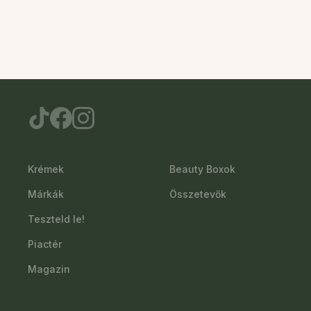
Krémek
Beauty Boxok
Márkák
Összetevők
Teszteld le!
Piactér
Magazin