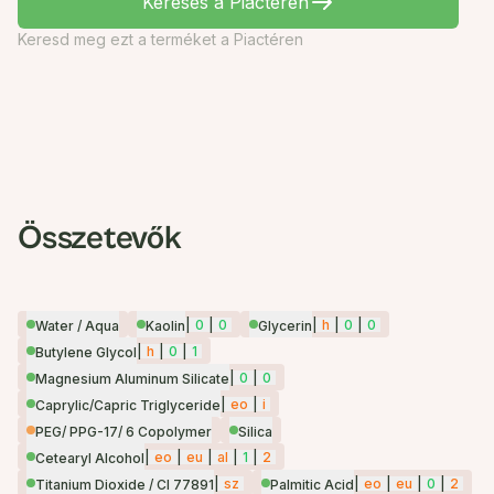
Keresés a Piactéren
Keresd meg ezt a terméket a Piactéren
Összetevők
|
0
|
0
|
h
|
0
|
0
Water / Aqua
Kaolin
Glycerin
|
h
|
0
|
1
Butylene Glycol
|
0
|
0
Magnesium Aluminum Silicate
|
eo
|
i
Caprylic/Capric Triglyceride
PEG/ PPG-17/ 6 Copolymer
Silica
|
eo
|
eu
|
al
|
1
|
2
Cetearyl Alcohol
|
sz
|
eo
|
eu
|
0
|
2
Titanium Dioxide / CI 77891
Palmitic Acid