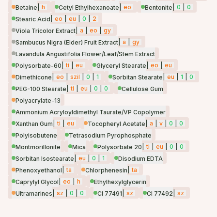
|
h
|
eo
|
0
|
0
Betaine
Cetyl Ethylhexanoate
Bentonite
|
eo
|
eu
|
0
|
2
Stearic Acid
|
a
|
eo
|
gy
Viola Tricolor Extract
|
a
|
gy
Sambucus Nigra (Elder) Fruit Extract
Lavandula Angustifolia Flower/Leaf/Stem Extract
|
ti
|
eu
|
eo
|
eu
Polysorbate-60
Glyceryl Stearate
|
eo
|
szil
|
0
|
1
|
eu
|
1
|
0
Dimethicone
Sorbitan Stearate
|
ti
|
eu
|
0
|
0
PEG-100 Stearate
Cellulose Gum
Polyacrylate-13
Ammonium Acryloyldimethyl Taurate/VP Copolymer
|
ti
|
eu
|
a
|
v
|
0
|
0
Xanthan Gum
Tocopheryl Acetate
Polyisobutene
Tetrasodium Pyrophosphate
|
ti
|
eu
|
0
|
0
Montmorillonite
Mica
Polysorbate 20
|
eu
|
0
|
1
Sorbitan Isostearate
Disodium EDTA
|
ta
|
ta
Phenoxyethanol
Chlorphenesin
|
eo
|
h
Caprylyl Glycol
Ethylhexylglycerin
|
sz
|
0
|
0
|
sz
|
sz
Ultramarines
CI 77491
CI 77492