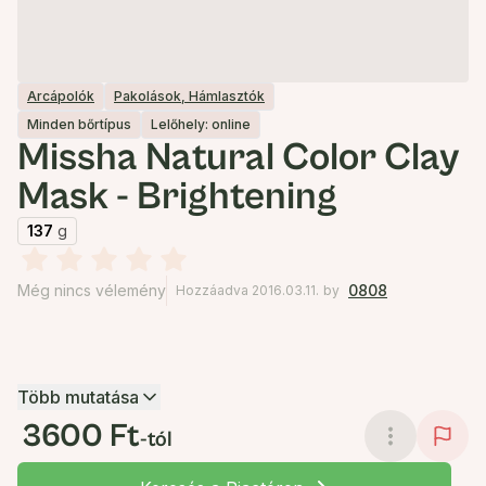
Arcápolók
Pakolások, Hámlasztók
Minden bőrtípus
Lelőhely: online
Missha Natural Color Clay
Mask - Brightening
137
g
Még nincs vélemény
0808
Hozzáadva 2016.03.11.
by
Több mutatása
3600 Ft
-tól