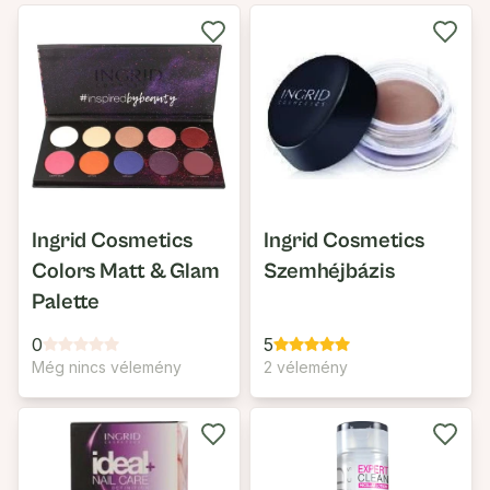
Ingrid Cosmetics
Ingrid Cosmetics
Colors Matt & Glam
Szemhéjbázis
Palette
0
5
Még nincs vélemény
2 vélemény