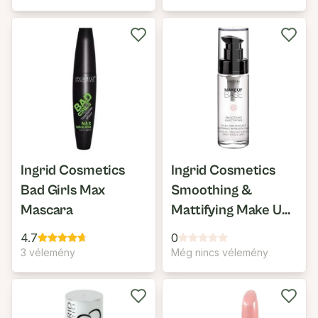
Ingrid Cosmetics
Ingrid Cosmetics
Bad Girls Max
Smoothing &
Mascara
Mattifying Make Up
Base Primer
4.7
0
3 vélemény
Még nincs vélemény