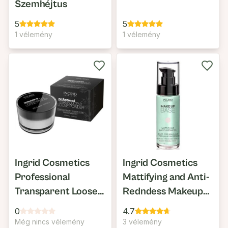
Szemhéjtus
5
5
1 vélemény
1 vélemény
Ingrid Cosmetics
Ingrid Cosmetics
Professional
Mattifying and Anti-
Transparent Loose
Redndess Makeup
Powder
Base
0
4.7
Még nincs vélemény
3 vélemény