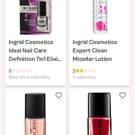
Ingrid Cosmetics
Ingrid Cosmetics
Ideal Nail Care
Expert Clean
Definition 7in1 Elixir
Micellar Lotion
Köröm Kondicionáló
0
2
Még nincs vélemény
4 vélemény