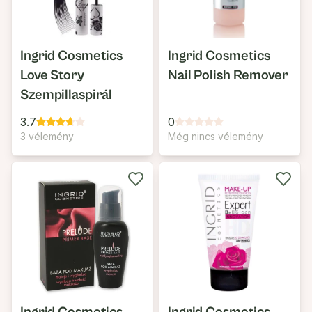
Ingrid Cosmetics
Ingrid Cosmetics
Love Story
Nail Polish Remover
Szempillaspirál
3.7
0
3 vélemény
Még nincs vélemény