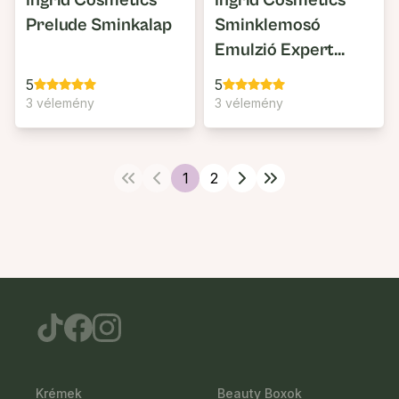
Ingrid Cosmetics
Ingrid Cosmetics
Prelude Sminkalap
Sminklemosó
Emulzió Expert
Clean 3:1
5
5
3 vélemény
3 vélemény
1
2
Krémek
Beauty Boxok