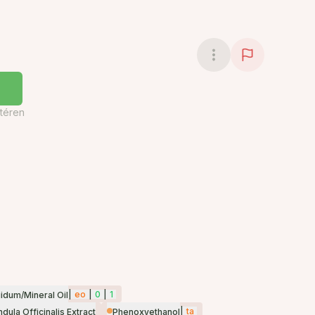
téren
|
eo
|
0
|
1
idum/Mineral Oil
|
ta
dula Officinalis Extract
Phenoxyethanol