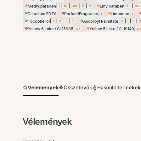
|
i
|
ta
|
par
|
0
|
0
|
ta
|
par
Methylparaben
Ethylparaben
|
i
|
i
Disodium EDTA
Parfum/Fragrance
Limonene
|
a
|
v
|
2
|
2
|
a
|
i
|
v
|
Tocopherol
Ascorbyl Palmitate
|
sz
|
s
Yellow 6 Lake / CI 15985
Yellow 5 Lake / CI 19140
Vélemények
Összetevők
Hasonló termékek
Vélemények