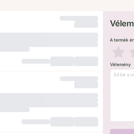
Vélem
A termék é
Vélemény