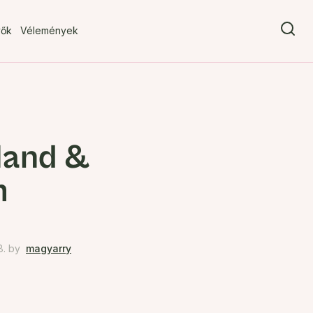
vők
Vélemények
Hand &
m
8.
by
magyarry