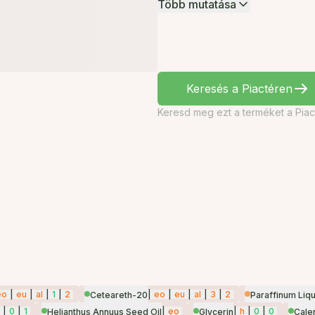
Több mutatása
Keresés a Piactéren
Keresd meg ezt a terméket a Piac
eo
|
eu
|
al
|
1
|
2
|
eo
|
eu
|
al
|
3
|
2
Ceteareth-20
Paraffinum Liqu
|
0
|
1
|
eo
|
h
|
0
|
0
Helianthus Annuus Seed Oil
Glycerin
Calen