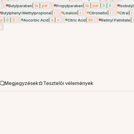
|
ta
|
par
|
ta
|
par
|
0
|
0
Butylparaben
Propylparaben
Isobuty
|
i
|
i
|
i
|
i
Butylphenyl Methylpropional
Linalool
Citronellol
Citral
gy
|
0
|
2
|
a
|
v
|
kh
|
Ascorbic Acid
Citric Acid
Retinyl Palmitate
z
Megjegyzések
Tesztelői vélemények