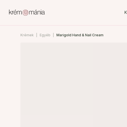
K
Krémek
Egyéb
Marigold Hand & Nail Cream