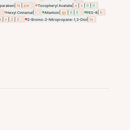
|
ta
|
par
|
a
|
v
|
0
|
0
lparaben
Tocopheryl Acetate
|
i
|
gy
|
0
|
0
|
h
Hexyl Cinnamal
Allantoin
PEG-8
a
|
v
|
2
|
2
|
ta
2-Bromo-2-Nitropropane-1,3-Diol