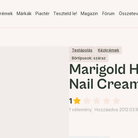
rémek
Márkák
Piactér
Teszteld le!
Magazin
Fórum
Összete
Testápolás
Kézkrémek
Bőrtípusok: száraz
Marigold 
Nail Crea
1
1 vélemény
Hozzáadva 2012.03.1