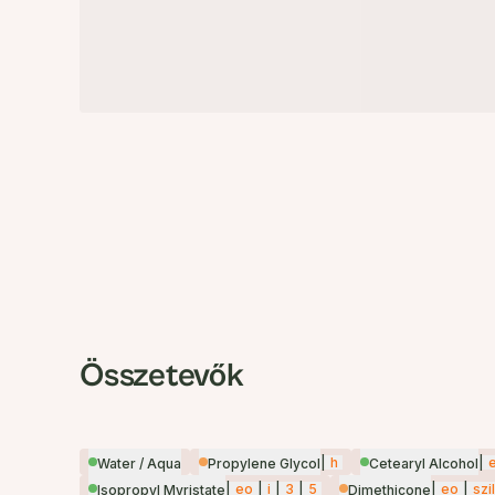
Összetevők
|
h
|
Water / Aqua
Propylene Glycol
Cetearyl Alcohol
|
eo
|
i
|
3
|
5
|
eo
|
szil
Isopropyl Myristate
Dimethicone