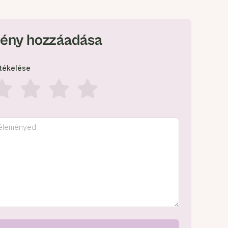
ény hozzáadása
rtékelése