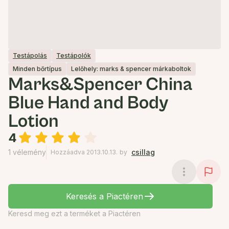
Testápolás
Testápolók
Minden bőrtípus
Lelőhely: marks & spencer márkaboltok
Marks&Spencer China
Blue Hand and Body
Lotion
4
1 vélemény
csillag
Hozzáadva 2013.10.13.
by
Keresés a Piactéren
Keresd meg ezt a terméket a Piactéren