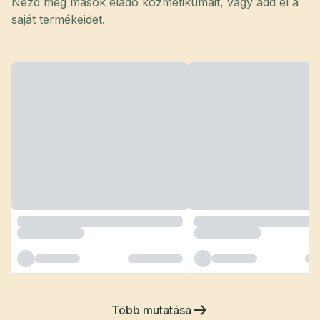
Nézd meg mások eladó kozmetikumait, vagy add el a
saját termékeidet.
Több mutatása