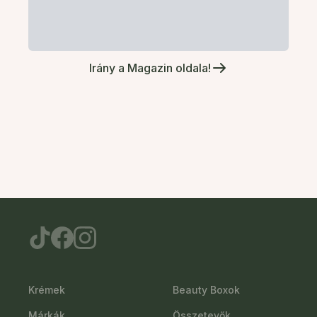
Irány a Magazin oldala!
Krémek
Beauty Boxok
Márkák
Összetevők