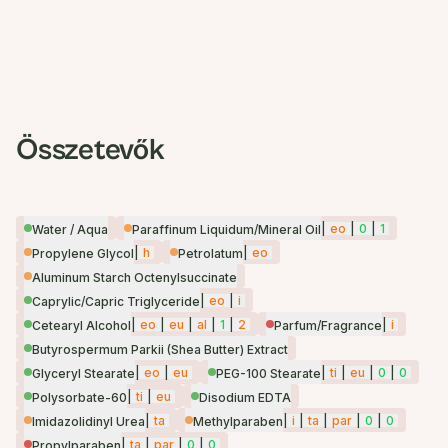
Összetevők
|
eo
|
0
|
1
Water / Aqua
Paraffinum Liquidum/Mineral Oil
|
h
|
eo
Propylene Glycol
Petrolatum
Aluminum Starch Octenylsuccinate
|
eo
|
i
Caprylic/Capric Triglyceride
|
eo
|
eu
|
al
|
1
|
2
|
i
Cetearyl Alcohol
Parfum/Fragrance
Butyrospermum Parkii (Shea Butter) Extract
|
eo
|
eu
|
ti
|
eu
|
0
|
0
Glyceryl Stearate
PEG-100 Stearate
|
ti
|
eu
Polysorbate-60
Disodium EDTA
|
ta
|
i
|
ta
|
par
|
0
|
0
Imidazolidinyl Urea
Methylparaben
|
ta
|
par
|
0
|
0
Propylparaben