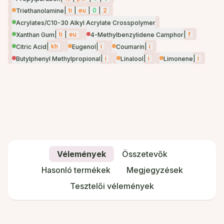
|
ti
|
eu
|
0
|
2
Triethanolamine
Acrylates/C10-30 Alkyl Acrylate Crosspolymer
|
ti
|
eu
|
f
Xanthan Gum
4-Methylbenzylidene Camphor
|
kh
|
i
|
i
Citric Acid
Eugenol
Coumarin
|
i
|
i
|
i
Butylphenyl Methylpropional
Linalool
Limonene
Vélemények
Összetevők
Hasonló termékek
Megjegyzések
Tesztelői vélemények