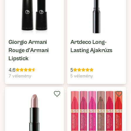
Giorgio Armani
Artdeco Long-
Rouge d'Armani
Lasting Ajakrúzs
Lipstick
4.6
5
7 vélemény
5 vélemény