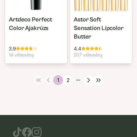
Artdeco Perfect
Astor Soft
Color Ajakrúzs
Sensation Lipcolor
Butter
3.9
4.4
14 vélemény
207 vélemény
1
2
More pages