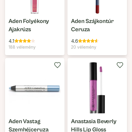
Aden Folyékony
Aden Szájkontúr
Ajakrúzs
Ceruza
4.1
4.6
188 vélemény
20 vélemény
Aden Vastag
Anastasia Beverly
Szemhéjceruza
Hills Lip Gloss