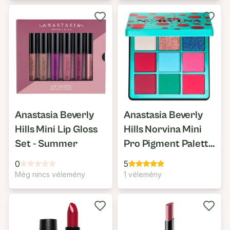
Anastasia Beverly
Anastasia Beverly
Hills Mini Lip Gloss
Hills Norvina Mini
Set - Summer
Pro Pigment Palette
Vol. 3
0
5
Még nincs vélemény
1 vélemény