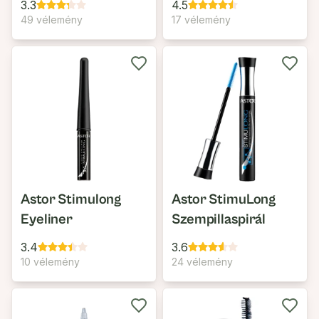
3.3
4.5
49 vélemény
17 vélemény
Astor Stimulong
Astor StimuLong
Eyeliner
Szempillaspirál
3.4
3.6
10 vélemény
24 vélemény