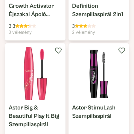
Growth Activator
Definition
Éjszakai Ápoló
Szempillaspirál 2in1
Balzsam
3.3
3
3 vélemény
2 vélemény
Astor Big &
Astor StimuLash
Beautiful Play It Big
Szempillaspirál
Szempillaspirál