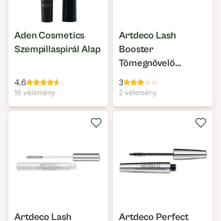
Aden Cosmetics
Artdeco Lash
Szempillaspirál Alap
Booster
Tömegnövelő
Szempillabázis
4.6
3
16 vélemény
2 vélemény
Artdeco Lash
Artdeco Perfect