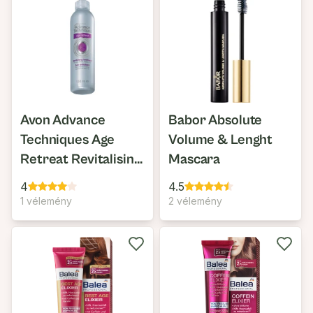
Avon Advance
Babor Absolute
Techniques Age
Volume & Lenght
Retreat Revitalising
Mascara
Treatment
4
4.5
1 vélemény
2 vélemény