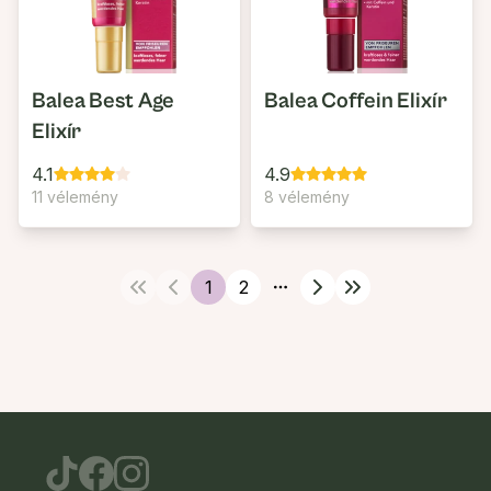
Balea Best Age
Balea Coffein Elixír
Elixír
4.1
4.9
11 vélemény
8 vélemény
1
2
More pages