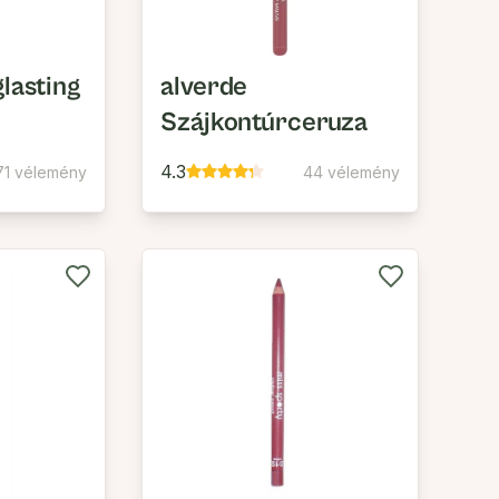
lasting
alverde
Szájkontúrceruza
4.3
71 vélemény
44 vélemény