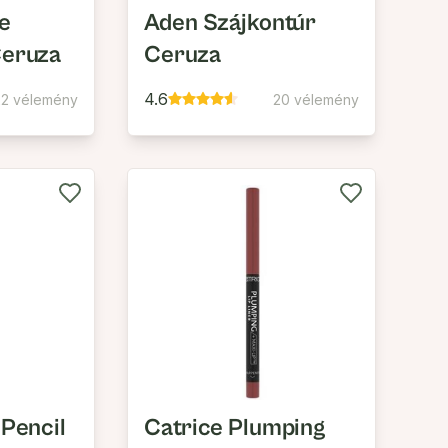
ne
Aden Szájkontúr
Ceruza
Ceruza
4.6
22 vélemény
20 vélemény
 Pencil
Catrice Plumping