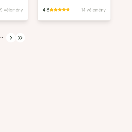
4.8
19 vélemény
14 vélemény
More pages