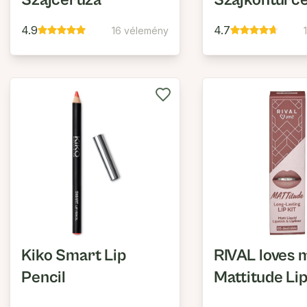
Szájceruza
Szájkontúrc
4.9
4.7
16 vélemény
Kiko Smart Lip
RIVAL loves 
Pencil
Mattitude Lip