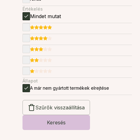
Értékelés
Mindet mutat
Állapot
A már nem gyártott termékek elrejtése
Szűrők visszaállítása
Keresés