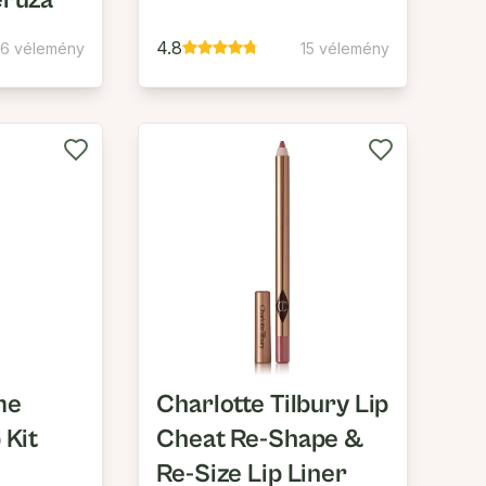
eruza
4.8
16 vélemény
15 vélemény
me
Charlotte Tilbury Lip
 Kit
Cheat Re-Shape &
Re-Size Lip Liner