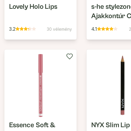
Lovely Holo Lips
s-he stylezo
Ajakkontúr 
3.2
4.1
30 vélemény
Essence Soft &
NYX Slim Lip