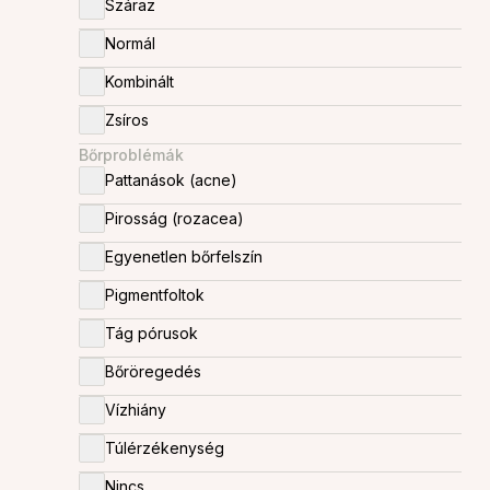
Száraz
Patikai gyógykrémek, termékek
Szolárium krémek
Normál
Szépítő eszközök
Kombinált
Törlőkendők
Zsíros
Esztétikai-bőrgyógyászati kezelések
Bőrproblémák
Pattanások (acne)
Pirosság (rozacea)
Egyenetlen bőrfelszín
Pigmentfoltok
Tág pórusok
Bőröregedés
Vízhiány
Túlérzékenység
Nincs