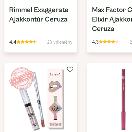
Rimmel Exaggerate
Max Factor C
Ajakkontúr Ceruza
Elixir Ajakko
Ceruza
4.4
4.3
28 vélemény