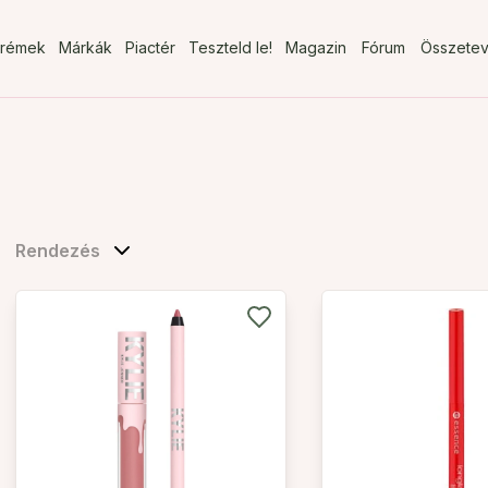
rémek
Márkák
Piactér
Teszteld le!
Magazin
Fórum
Összete
Rendezés