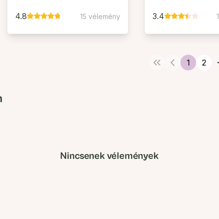
4.8
3.4
15 vélemény
1
2
n
Nincsenek vélemények