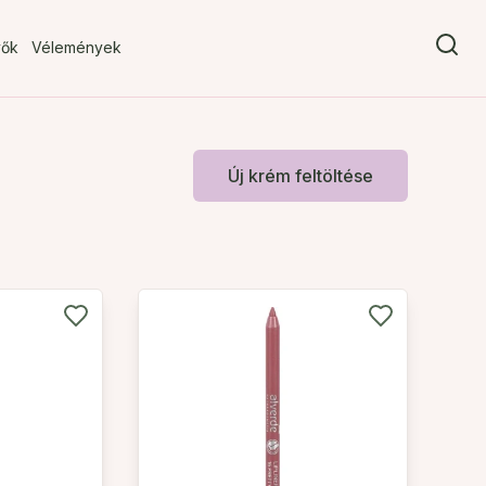
vők
Vélemények
Új krém feltöltése