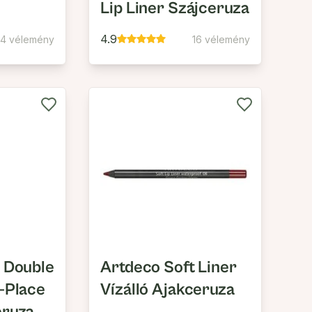
Lip Liner Szájceruza
4.9
24 vélemény
16 vélemény
 Double
Artdeco Soft Liner
-Place
Vízálló Ajakceruza