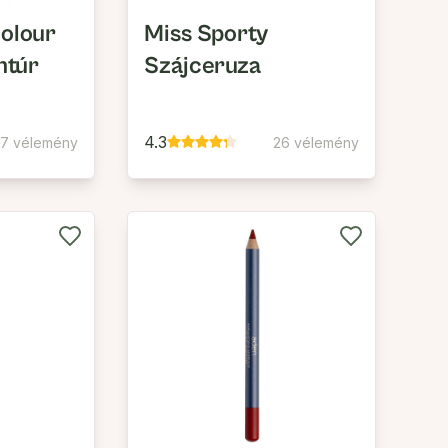
olour
Miss Sporty
ntúr
Szájceruza
4.3
27 vélemény
26 vélemény