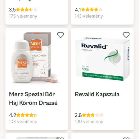
3.5
4.1
175 vélemény
143 vélemény
Merz Spezial Bőr
Revalid Kapszula
Haj Köröm Drazsé
4.2
2.8
103 vélemény
109 vélemény