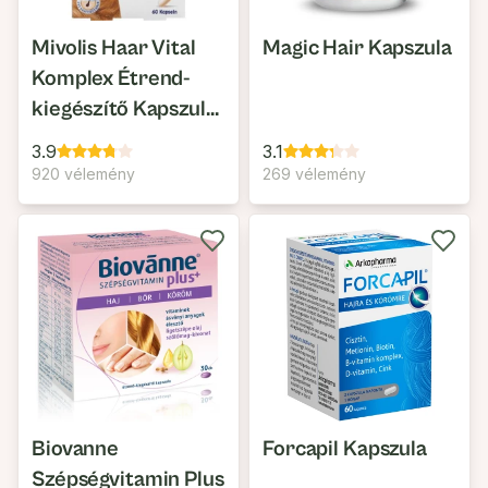
Mivolis Haar Vital
Magic Hair Kapszula
Komplex Étrend-
kiegészítő Kapszula,
Vitaminokkal és
3.9
3.1
Ásványi Anyagokkal
920 vélemény
269 vélemény
Biovanne
Forcapil Kapszula
Szépségvitamin Plus