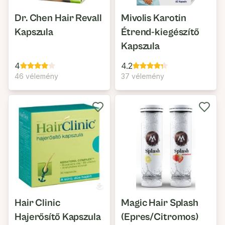
Dr. Chen Hair Revall
Mivolis Karotin
Kapszula
Étrend-kiegészítő
Kapszula
4
4.2
46 vélemény
37 vélemény
Hair Clinic
Magic Hair Splash
Hajerősítő Kapszula
(Epres/Citromos)