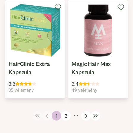
HairClinic Extra
Magic Hair Max
Kapszula
Kapszula
3.8
2.4
35 vélemény
49 vélemény
1
2
More pages