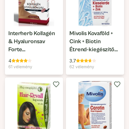
Interherb Kollagén
Mivolis Kovaföld +
& Hyaluronsav
Cink + Biotin
Forte
Étrend-kiegészítő
Szépségformula
Tabletta
4
3.7
61 vélemény
62 vélemény