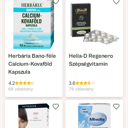
Herbária Bano-féle
Helia-D Regenero
Calcium-Kovaföld
Szépségvitamin
Kapszula
4.2
3.6
68 vélemény
78 vélemény